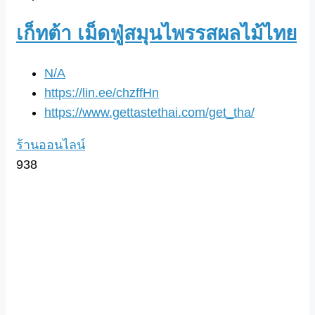
เก็ทต้า เม็ดฟู่สมุนไพรรสผลไม้ไทย
N/A
https://lin.ee/chzffHn
https://www.gettastethai.com/get_tha/
ร้านออนไลน์
938