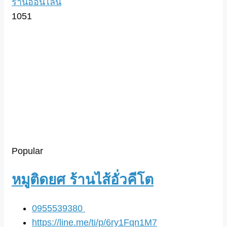
ร้านออนไลน์
1051
Popular
หมูติดยศ ร้านไส้อั่วคีโต
0955539380
https://line.me/ti/p/6ry1Fqn1M7