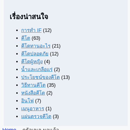
เรื่องน่าสนใจ
การทำ IF
(12)
คีโต
(63)
คีโตทานอะไร
(21)
คีโตปลอดภัย
(12)
คีโตผู้หญิง
(4)
น้ำและเกลือแร่
(2)
ประโยชน์ของคีโต
(13)
วิธีทานคีโต
(35)
หนังสือคีโต
(2)
อินโฟ
(7)
เมนูอาหาร
(1)
แผ่นตรวจคีโต
(3)