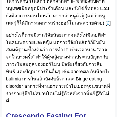
ในการศึกษาในสัตว์ หลักจากทำ IF มาสองสัปดาห์
หนูเพศเมียหยุดมีประจำเดือน และรังไข่ก็หดลง แถม
ยังมีอาการนอนไม่หลับ มากกว่าหนูตัวผู้ (แม้ว่าหนู
เพศผู้ก็ได้มีการลดการสร้างฮอร์โมนเพศชายด้วย) [
2
]
อย่างไรก็ตามมีงานวิจัยน้อยมากจนถึงไม่มีเลยที่ทำ
ในคนเพศชายและหญิง แต่การวิจัยในสัตว์ก็ยืนยัน
สมมติฐานเบื้องต้นว่า การทำ IF เป็นเวลานาน “อาจ
จะในบางครั้ง” ทำให้ผู้หญิงบางท่านประสบปัญหากับ
ภาวะไม่สมดุลของฮอร์โมน ปัจจัยเกี่ยวกับการสืบ
พันธ์ และปัญหาการกินอื่นๆ เช่น anorexia กินน้อยไป
bulimia การกินแล้วบังคับอ้วก และ Binge eating
disorder อาการที่ทานอาหารเข้าไปเยอะๆจนขนาดที่
ร่างกายรู้สึกไม่สบาบโดยไม่รู้ตัวหลังจากนั้นก็รู้สึกไม่
ดี
Crescendo Fasting For