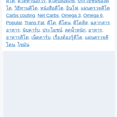
Categories
คีโต
,
คีโตทานอะไร
,
คีโตปลอดภัย
,
ประโยชน์ของคี
โต
,
วิธีทานคีโต
,
หนังสือคีโต
,
อินโฟ
,
แผ่นตรวจคีโต
Tags
Carbs couting
,
Net Carbs
,
Omega 3
,
Omega 6
,
Popular
,
Trans Fat
,
คีโต
,
คีโตน
,
คีโตสิส
,
ฉลากสาร
อาหาร
,
นับคาร์บ
,
ประโยชน์
,
ลดน้ำหนัก
,
อาหาร
,
อาหารคีโต
,
เน็ตคาร์บ
,
เรื่องต้องรู้คีโต
,
แผ่นตรวจคี
โตน
,
ไขมัน