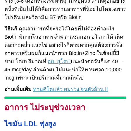
ร่วง (3-6 เดือนหลังเริ่มทาน) ไม่หยุดลง สาเหตุอีกอย่าง
หนึ่งที่เป็นไปได้ก็คือการทานอาหารที่น้อยไปโดยเฉพาะ
โปรตีน และวิตามิน B7 หรือ Biotin
วิธีแก้
คุณสามารถที่จะรอได้โดยที่ไม่ต้องทำอะไร
Biotin มีมากในอาหารจำพวกแซลมอน อโวกาโด้ เห็ด
ดอกกะหล่ำ และไข่ อย่างไรก็ตามหากคุณต้องการพึ่ง
อาหารเสริมผมก็แนะนำพวก Biotin+Zinc ในช้อปปี้มี
ขาย โดยปริมาณที่
อย. ยุโรป
แนะนำต่อวันก็แค่ 40 –
45 mcg/day ส่วนตัวผมไม่แนะนำให้ทานพวก 10,000
mcg เพราะเป็นปริมาณที่มากเกินไป
อ่านเพิ่มเติม
ทานคีโตแล้ว ผมร่วง จนหัวล้าน !!
อาการ ไม่ระบุช่วงเวลา
ไขมัน LDL พุ่งสูง