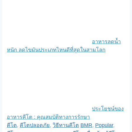
อาหารลดน้ำ
หนัก ลดไขมันประเภทไหนดีที่สุดในสามโลก
ประโยชน์ของ
อาหารคีโต : คุณสมบัติทางการรักษา
Categories
Tags
คีโต
,
คีโตปลอดภัย
,
วิธีทานคีโต
BMR
,
Popular
,