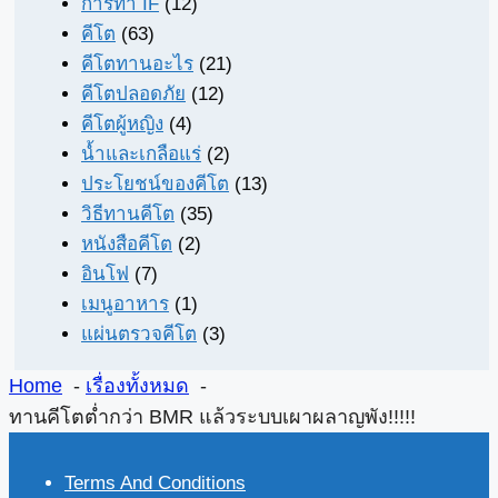
การทำ IF
(12)
คีโต
(63)
คีโตทานอะไร
(21)
คีโตปลอดภัย
(12)
คีโตผู้หญิง
(4)
น้ำและเกลือแร่
(2)
ประโยชน์ของคีโต
(13)
วิธีทานคีโต
(35)
หนังสือคีโต
(2)
อินโฟ
(7)
เมนูอาหาร
(1)
แผ่นตรวจคีโต
(3)
Home
เรื่องทั้งหมด
ทานคีโตต่ำกว่า BMR แล้วระบบเผาผลาญพัง!!!!!
Terms And Conditions