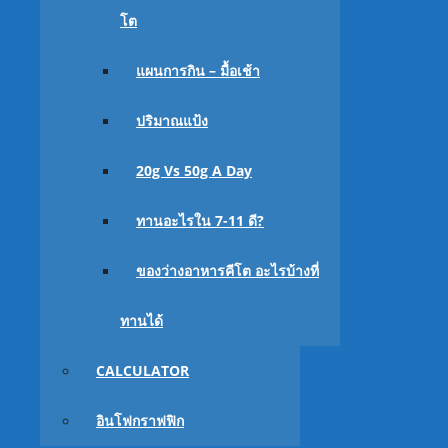
โต
แผนการกิน – มื้อเช้า
ปริมาณแป้ง
ถ้าน้ำหนักก่อนเริ่มเยอะและไขมันยิ่งเยอะ คุณจะสาม
ลดช้ากว่าคนอื่นๆ
นะครับ
โดยคนที่ BMI มากกว่า 30 หร
20g Vs 50g A Day
หน่อย เพราะเสน่ห์ของคีโตมันอยู่ที่ร่างกายจะใช้ไขมั
ทานอะไรใน 7-11 ดี?
เพศ
ของว่างอาหารคีโต อะไรบ้างที่
ทานได้
CALCULATOR
อินโฟกราฟฟิก