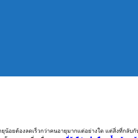
 คือ (หนึ่ง)
ผช. จะมีอัตราการเผาผลาญที่มากกว่าคุณ ผญ
ามเนื้อที่ไม่ใช่ไขมัน มากกว่า ผญ
เกือบ 10% เลยนะครับ
ยุน้อยต้องลดเร็วกว่าคนอายุมากแต่อย่างใด แต่สิ่งที่กลับก