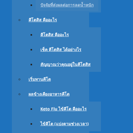
ปัจจัยที่ส่งผลต่อการลดน้ำหนัก
Facebook
Twitter
Email
คีโตสิส คืออะไร
ปัจจัยในการลดน้ำหนัก สำหรับ อาห
คีโตสิส คืออะไร
สารบัญ
แสดง
เช็ค คีโตสิส ได้อย่างไร
ปัจจัยที่ส่งผลต่อการลดน้ำหนักใน
อาหารคีโต
เป็นสิ่งห
สัญญาณว่าคุณอยู่ในคีโตสิส
ซ้ำ หลังจากที่ได้มีประสบการณ์กับตัวเองและเก็บเกี่ย
🙂 นี่เป็น 6 ปัจจัยที่ผมเห็นว่าน่าจะมีความเชื่อมโยงก
เริ่มทานคีโต
<ภาพนี้คือลักษณะของน้ำหนักในคนทั่วๆไปที่จะลดเมื่
ผลข้างเคียงอาหารคีโต
คีโตน้ำหนักของคุณจะลดอย่างไร
>
Keto Flu ไข้คีโต คืออะไร
ไข้คีโต (แบ่งตามช่วงเวลา)