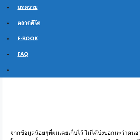
บทความ
ตลาดคีโต
E-BOOK
ผช.จะลดเร็วกว่าคุณ ผญ. นะครับ มาจากสองปัจจัยเด่นๆ
หนักเท่ากัน ส่วนสูงเท่ากัน และ (สอง)
ผช จะมี %มวลกล้
FAQ
อายุ
จากข้อมูลน้อยๆที่ผมเคยเก็บไว้ ไม่ได้บ่งบอกนะว่าคนอา