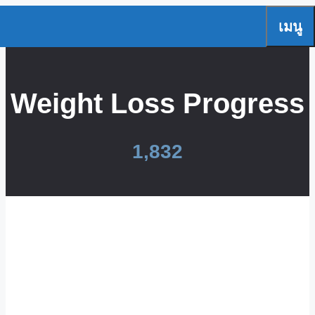
Skip
เมนู
to
content
Weight Loss Progress
1,832