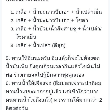
เกลือ + น้ำมะนาวบีบเอา + น้ำเปล่าเย็น
เกลือ + น้ำมะนาวบีบเอา + โซดา
เกลือ + น้ำบ๊วย/น้ำส้มสายชู + น้ำเปล่า/
โซดาเย็น
เกลือ + น้ำเปล่า (ดีสุด)
5.
ทานให้อิ่มนะครับ อิ่มแล้วก็พอไม่ต้องซด
น้ำมันเพิ่ม ยิ่งคุณอ้วนเวลากินแล้วไขมันไม่
พอ ร่างกายจะไปกู้ยืมจากพุงคุณเอง
6.
ทานน้ำให้เพียงพอ (ลืมบอกเพราะปกติผม
ทานน้ำเยอะมากๆอยู่แล้ว แต่เข้าใจว่าบาง
คนทานน้ำไม่ถึงแก้ว) ควรทานให้มากกว่า
2
ลิตรต่อวัน