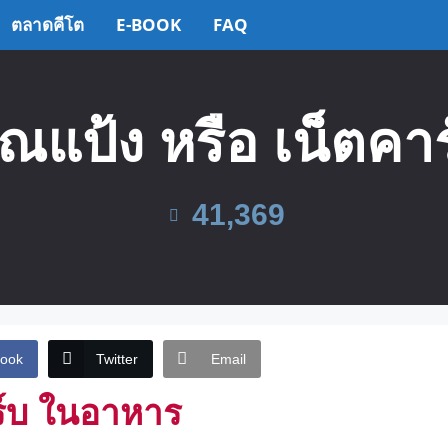
ตลาดคีโต
E-BOOK
FAQ
าณแป้ง หรือ เน็ตค
41,369
ook
Twitter
Email
ร์บ ในอาหาร