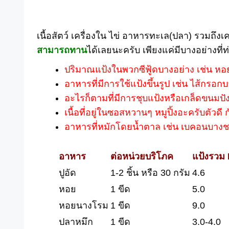
เนื้อสัตว์ เครื่องใน ไข่ อาหารทะเล(ปลา) รวมถึงเ
สามารถทาน
ไ
ด้เลยนะครับ เพียงแค่มีบางอย่างที่ท
ปริมาณแป้งในพวกซีฟู้ดบางอย่าง เช่น หอ
อาหารที่มีการใช้แป้งขึ้นรูป เช่น ไส้กรอ
อะไรก็ตามที่มีการชุบแป้งหรือเกล็ดขนมป
เนื้อที่อยู่ในซอสหวานๆ หมูปิ้งอะครับตัวดี 
อาหารที่หมักโดยน้ำตาล เช่น เบคอนบางช
อาหาร
ต่อหน่วยบริโภค
แป้งรวม 
ปูอัด
1-2 ชิ้น หรือ 30 กรัม
4.6
หอย
1 ขีด
5.0
หอยนางโรม
1 ขีด
9.0
ปลาหมึก
1 ขีด
3.0-4.0