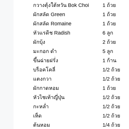
กวางตุ้งใต้หวัน Bok Choi
1 ถ้วย
ผักสลัด Green
1 ถ้วย
ผักสลัด Romaine
1 ถ้วย
หัวแรดิช Radish
6 ลูก
ผักบุ้ง
2 ถ้วย
มะกอก ดำ
5 ลูก
ขึ้นฉ่ายฝรั่ง
1 ก้าน
บร็อคโคลี่
1/2 ถ้วย
แตงกวา
1/2 ถ้วย
ผักกาดหอม
1 ถ้วย
หัวไชเท้าญี่ปุ่น
1/2 ถ้วย
กะหล่ำ
1/2 ถ้วย
เห็ด
1/2 ถ้วย
ต้นหอม
1/4 ถ้วย