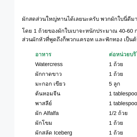
ผักสดส่วนใหญ่ทานได้เลยนะครับ พวกผักใบนี่ดีม
โดย 1 ถ้วยของผักใบเบาจะหนักประมาณ 40-60 ก
ส่วนผักหัวที่พูดถึงก็พวกแครอท และฟักทอง เป็นต
อาหาร
ต่อหน่วยบร
Watercress
1 ถ้วย
ผักกาดขาว
1 ถ้วย
มะกอก เขียว
5 ลูก
ต้นหอมจีน
1 tablespo
พาสลีย์
1 tablespo
ผัก Alfalfa
1/2 ถ้วย
ผักโขม
1 ถ้วย
ผักสลัด Iceberg
1 ถ้วย