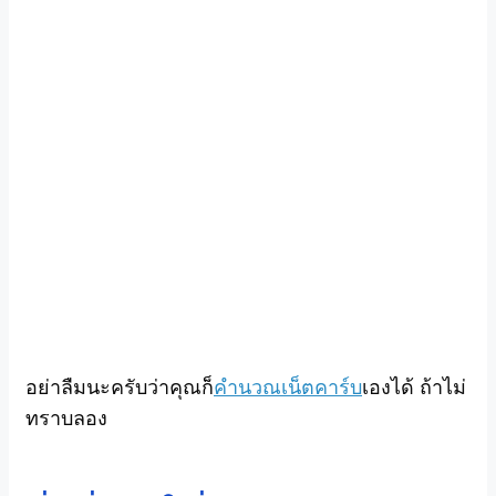
อย่าลืมนะครับว่าคุณก็
คำนวณเน็ตคาร์บ
เองได้ ถ้าไม่
ทราบลอง