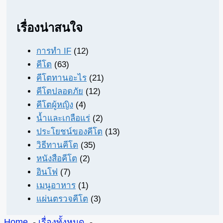
เรื่องน่าสนใจ
การทำ IF
(12)
คีโต
(63)
คีโตทานอะไร
(21)
คีโตปลอดภัย
(12)
คีโตผู้หญิง
(4)
น้ำและเกลือแร่
(2)
ประโยชน์ของคีโต
(13)
วิธีทานคีโต
(35)
หนังสือคีโต
(2)
อินโฟ
(7)
เมนูอาหาร
(1)
แผ่นตรวจคีโต
(3)
Home
เรื่องทั้งหมด