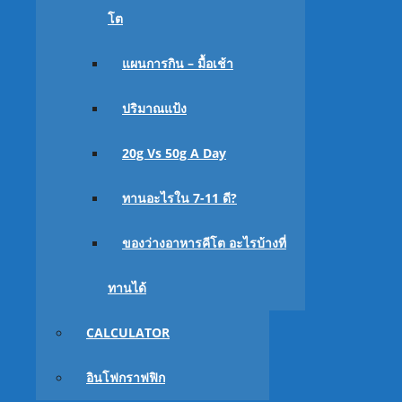
สิ่งที่ควรทราบ
ผมร่วงชั่วคราว
สามารถเกิดได้จากหลายส
โต
คีโต เป็นต้น นอกจากนี้ ปัจจัยอื่นๆ อาทิ คนที่อดอาหา
แผนการกิน – มื้อเช้า
โดยระยะเวลาที่จะเกิดคือ 3-6 เดือนหลังจากที่คุณเ
ปริมาณแป้ง
ข่าวดีก็คือหากคุณเป็
หลังจากที่ผมร่วงๆ หนักแล้ว มันจะใช้เวลาไม่กี่เดื
20g Vs 50g A Day
เวลาเป็นปีกว่าในการงอกทดแทน
ทานอะไรใน 7-11 ดี?
การเจริญเติมโตของผม
ของว่างอาหารคีโต อะไรบ้างที่
ทานได้
CALCULATOR
อินโฟกราฟฟิก