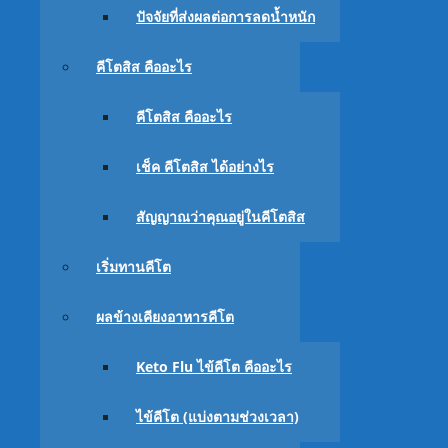
ปัจจัยที่ส่งผลต่อการลดน้ำหนัก
คีโตสิส คืออะไร
คีโตสิส คืออะไร
เช็ค คีโตสิส ได้อย่างไร
สัญญาณว่าคุณอยู่ในคีโตสิส
05/09/2021
28/09/2018
Facebook
Twitter
Email
เริ่มทานคีโต
อ่านพาดหัวปั๊บ รับรองสะดุ้งแน่นอน โดยเฉพาะคนที่ทา
ผลข้างเคียงอาหารคีโต
แต่ขณะสระผมแล้วผมหลุดออกมาเต็มมือ ไม่ต้องตกใจนะค
Keto Flu ไข้คีโต คืออะไร
สารบัญ
แสดง
ไข้คีโต (แบ่งตามช่วงเวลา)
เมื่อทานอาหารแบบคาร์โบไฮเดรตต่ำ 