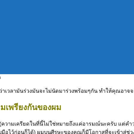
tml?id=176
ี หลังจากนั้นมันจะหยุดยาวประมาณสามเดือน ก่อนที่ผมใหม
ด
ว่าเวลามันร่วงมันจะไม่นัดมาร่วงพร้อมๆกัน ทำให้คุณอาจจะ
มเพรียงกันของผม
ติ (ความเครียดในที่นี้ไม่ใช่หมายถึงแค่อารมณ์นะครับ แต่ค
บมือไว้ก่อนก็ได้) ผมบนศีรษะของคุณก็มีโอกาสที่จะเข้าสู่ช่