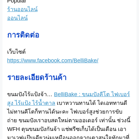
Popular
ร้านออนไลน์
ออนไลน์
การติดต่อ
เว็บไซต์
https://www.facebook.com/BelliBake/
รายละเอียดร้านค้า
ขนมปังไร้แป้
งจ้า…
BelliBake : ขนมปังคีโต ไฟเบอร์
สูง ไร้แป้ง ไร้น้ำตาล
เบาหวานทานได้ ไดเอททานดี
ไม่ทานคีโตก็ทานได้นะคะ ไฟเบอร์สูงช่วยการขับ
ถ่าย ขนมปังเราอบสดใหม่ตามออเดอร์ เท่านั้น ช่วงนี้
WFH ตุนขนมปังกันจ้า แช่พรีซเก็บได้เป็นเดือน เอา
มาเวฟแป๊บเดียวนุ่มเหมื
อนออกจากเตาสนใจทักมาที่