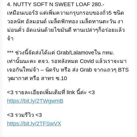
4. NUTTY SOFT N SWEET LOAF 280.-
เหมือนเบอร์3 แต่เพิ่มความกรุบกรอบของถั่ว5 ชนิด
วอลนัท อัลมอนด์ เมล็ดฟักทอง เมล็ดทานตะวัน งา
ม่อนคั่ว อัดแน่นด้วยไขมันดี ทานเปล่าๆก็อร่อยแล้ว
จ้า
*** ช่วงนี้จัดส่งได้แต่ Grab/Lalamoveใน กทม.
เท่านั้นนะคะ ตจว. รอหลังหมด Covid แล้วเราจะมา
เจอกันใหม่จ้า – นัดรับ หรือ ส่ง Grab จากแถวๆ BTS
วุฒากาศ หรือ สาทร ซ.10
<3
รายละเอียดเพิ่มเติมที่ link นี้ค่ะ
<3
https://bit.ly/2TWgwmB
<3
รวมรีวิว
<3
https://bit.ly/2TFSwVX