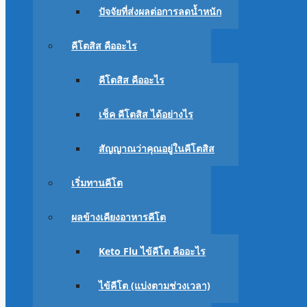
ปัจจัยที่ส่งผลต่อการลดน้ำหนัก
คีโตสิส คืออะไร
คีโตสิส คืออะไร
เช็ค คีโตสิส ได้อย่างไร
สัญญาณว่าคุณอยู่ในคีโตสิส
เริ่มทานคีโต
ผลข้างเคียงอาหารคีโต
Keto Flu ไข้คีโต คืออะไร
ไข้คีโต (แบ่งตามช่วงเวลา)