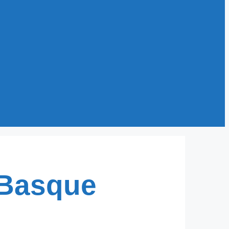
o Basque