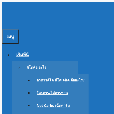
Skip
to
content
เมนู
เริ่มที่นี่
คีโตคือ อะไร
อาหารคีโต คีโตเจนิค คืออะไร?
ใครควร/ไม่ควรทาน
Net Carbs เน็ตคาร์บ