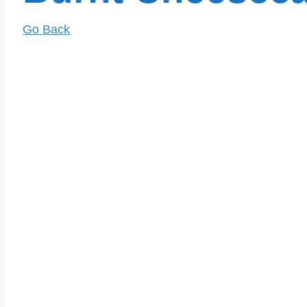
Go Back