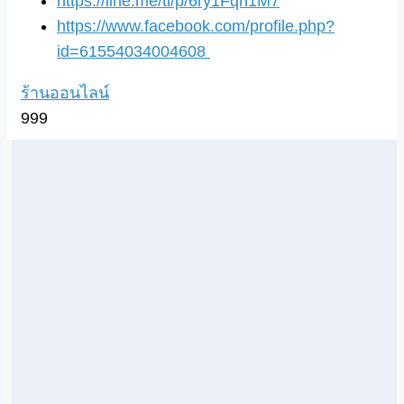
https://line.me/ti/p/6ry1Fqn1M7
https://www.facebook.com/profile.php?
id=61554034004608
ร้านออนไลน์
999