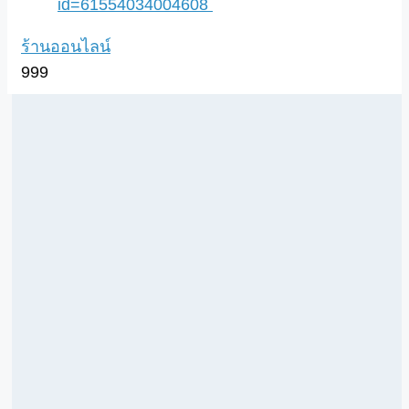
id=61554034004608
ร้านออนไลน์
999