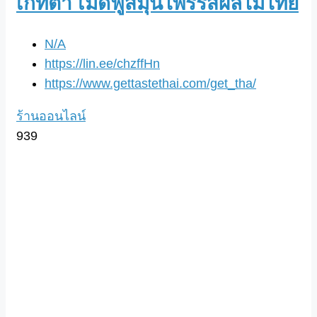
เก็ทต้า เม็ดฟู่สมุนไพรรสผลไม้ไทย
N/A
https://lin.ee/chzffHn
https://www.gettastethai.com/get_tha/
ร้านออนไลน์
939