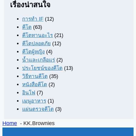
เรื่องน่าสนใจ
การทำ IF
(12)
คีโต
(63)
คีโตทานอะไร
(21)
คีโตปลอดภัย
(12)
คีโตผู้หญิง
(4)
น้ำและเกลือแร่
(2)
ประโยชน์ของคีโต
(13)
วิธีทานคีโต
(35)
หนังสือคีโต
(2)
อินโฟ
(7)
เมนูอาหาร
(1)
แผ่นตรวจคีโต
(3)
Home
KK.Brownies