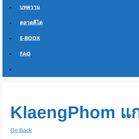
บทความ
ตลาดคีโต
E-BOOK
FAQ
KlaengPhom แก
Go Back