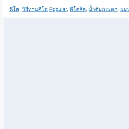
Categories
Tags
คีโต
,
วิธีทานคีโต
Popular
,
คีโตสิส
,
น้ำต้มกระดูก
,
ผมร