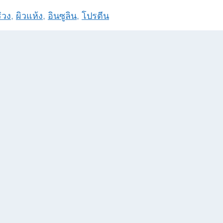
่วง
,
ผิวแห้ง
,
อินซูลิน
,
โปรตีน