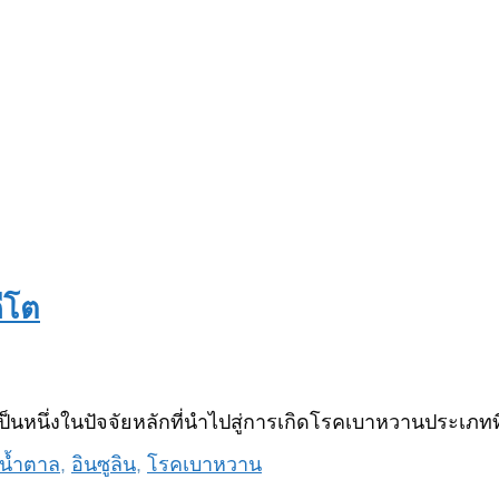
ีโต
ป็นหนึ่งในปัจจัยหลักที่นำไปสู่การเกิดโรคเบาหวานประเภทที
น้ำตาล
,
อินซูลิน
,
โรคเบาหวาน