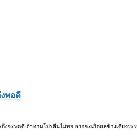
ึงพอดี
งจะพอดี ถ้าทานโปรตีนไม่พอ อาจจะเกิดผลข้างเคียงระหว่า