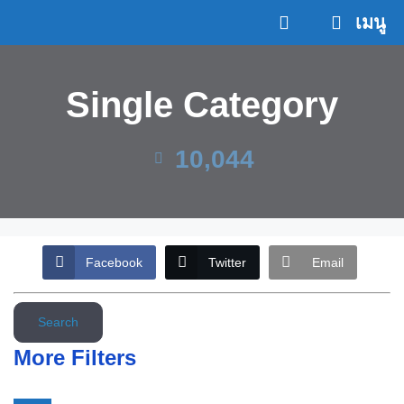
Skip
เมนู
to
content
Single Category
10,044
Facebook
Twitter
Email
Search
More Filters