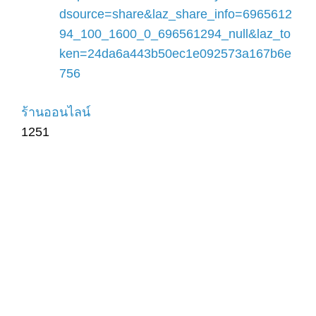
dsource=share&laz_share_info=6965612
94_100_1600_0_696561294_null&laz_to
ken=24da6a443b50ec1e092573a167b6e
756
ร้านออนไลน์
1251