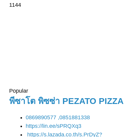
1144
Popular
พีซาโต พิซซ่า PEZATO PIZZA
0869890577 ,0851881338
https://lin.ee/sPRQXq3
https://s.lazada.co.th/s.PrDyZ?